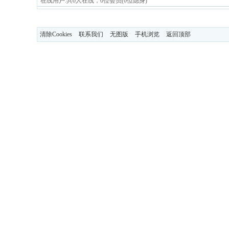
在线用户:共0人在线，0位会员(0位隐身)
清除Cookies
联系我们
无图版
手机浏览
返回顶部