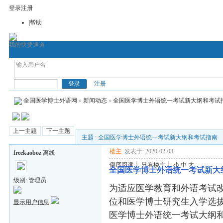
登录
注册
|帮助
我的快捷通道
考博论坛
全国医学博士英语
全国医
全国医学博士外语
注册
全国医学博士外语网
»
新闻动态
»
全国医学博士外语统一考试新大纲和考试
上一主题
下一主题
主题 : 全国医学博士外语统一考试新大纲和考试指南
楼主
发表于: 2020-02-03
freekaoboz
离线
倒序阅读
┊
只看楼主
┊
小
中
大
全国医学博士外语统一考试新大
级别: 管理员
为适应医学教育和外语考试
位和医学博士研究生入学选
显示用户信息
医学博士外语统一考试大纲