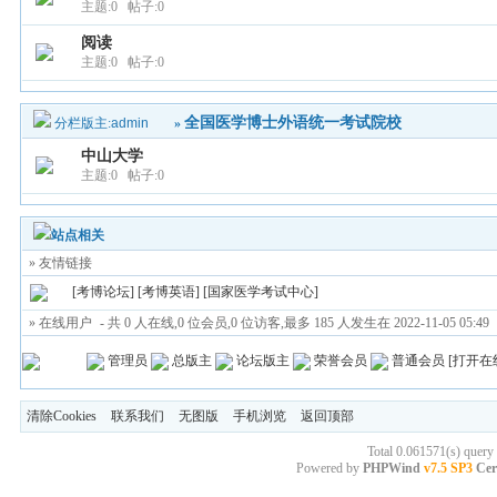
主题:0 帖子:0
阅读
主题:0 帖子:0
全国医学博士外语统一考试院校
分栏版主:
admin
»
中山大学
主题:0 帖子:0
站点相关
» 友情链接
[
考博论坛
] [
考博英语
] [
国家医学考试中心
]
» 在线用户
- 共 0 人在线,0 位会员,0 位访客,最多 185 人发生在 2022-11-05 05:49
管理员
总版主
论坛版主
荣誉会员
普通会员
[
打开在
清除Cookies
联系我们
无图版
手机浏览
返回顶部
Total 0.061571(s) query
Powered by
PHPWind
v7.5 SP3
Cer